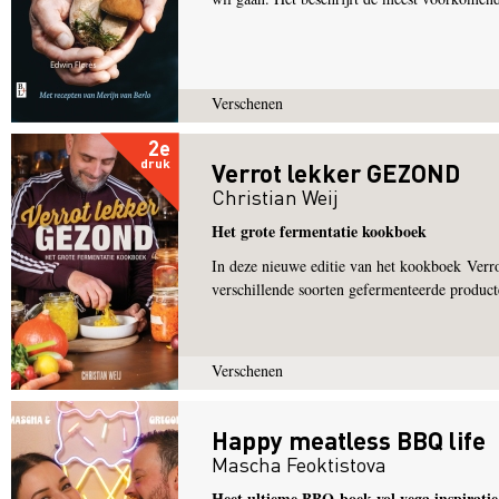
Verschenen
2e
druk
Verrot lekker GEZOND
Christian Weij
Het grote fermentatie kookboek
In deze nieuwe editie van het kookboek Verro
verschillende soorten gefermenteerde product
Verschenen
Happy meatless BBQ life
Mascha Feoktistova
Heet ultieme BBQ-boek vol vega inspiratie