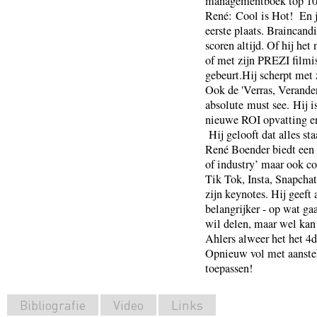
managementboek top 100.
René: Cool is Hot! En j
eerste plaats. Braincandi
scoren altijd. Of hij he
of met zijn PREZI filmisc
gebeurt.Hij scherpt met 
Ook de 'Verras, Verander
absolute must see. Hij i
nieuwe ROI opvatting en 
Hij gelooft dat alles st
René Boender biedt een f
of industry’ maar ook co
Tik Tok, Insta, Snapch
zijn keynotes. Hij geeft 
belangrijker - op wat ga
wil delen, maar wel ka
Ahlers alweer het het 4d
Opnieuw vol met aanstek
toepassen!
Bibliografie
Video
Links