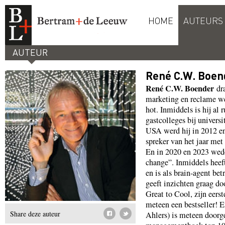
HOME
AUTEURS
AUTEUR
René C.W. Boen
René C.W. Boender
dr
marketing en reclame we
hot. Inmiddels is hij al 
gastcolleges bij univers
USA werd hij in 2012 en
spreker van het jaar me
En in 2020 en 2023 wed
change”. Inmiddels heef
en is als brain-agent be
geeft inzichten graag do
Great to Cool, zijn eers
meteen een bestseller! 
Share deze auteur
Ahlers) is meteen doorge