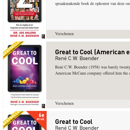
spraakmakende boek de opkomst van deze onstu
Verschenen
Great to Cool (American e
René C.W. Boender
René C.W. Boender (1958) was barely twenty y
American McCann company offered him the ch
Verschenen
6e
druk
Great to Cool
René C.W. Boender