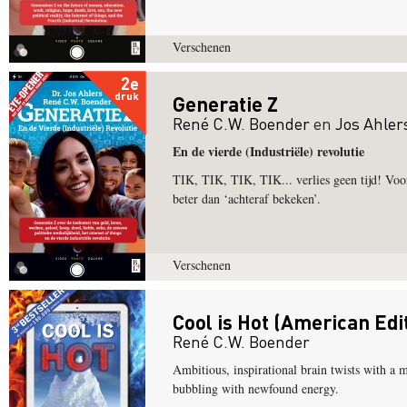
Verschenen
2e
druk
Generatie Z
René C.W. Boender
en
Jos Ahler
En de vierde (Industriële) revolutie
TIK, TIK, TIK, TIK... verlies geen tijd! Voor 
beter dan ‘achteraf bekeken’.
Verschenen
Cool is Hot (American Edi
René C.W. Boender
Ambitious, inspirational brain twists with a 
bubbling with newfound energy.