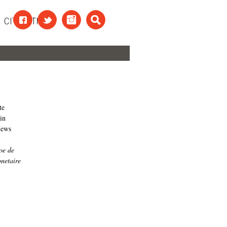
CITAATTEKST
te
 in
News
oe de
netaire