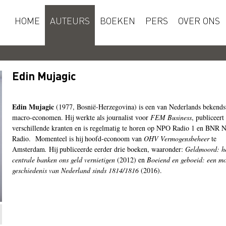
HOME
AUTEURS
BOEKEN
PERS
OVER ONS
Edin Mujagic
Edin Mujagic
(1977, Bosnië-Herzegovina) is een van Nederlands bekends
macro-economen. Hij werkte als journalist voor
FEM Business
, publiceert
verschillende kranten en is regelmatig te horen op NPO Radio 1 en BNR 
Radio.
Momenteel is hij hoofd-econoom van
OHV Vermogensbeheer
te
Amsterdam
.
Hij publiceerde eerder drie boeken, waaronder:
Geldmoord: h
centrale banken ons geld vernietigen
(2012) en
Boeiend en geboeid: een mo
geschiedenis van Nederland sinds 1814/1816
(2016).