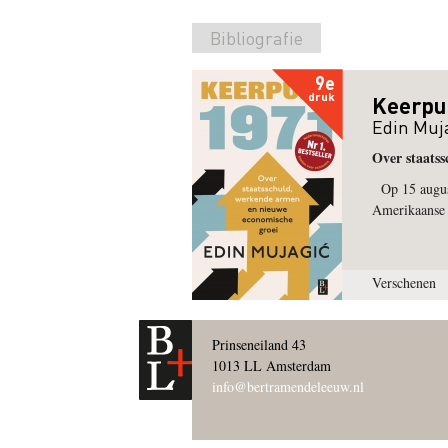
Bibliografie
9e
druk
Keerpu
Edin Muj
Over staats
Op 15 august
Amerikaanse 
Verschenen
Prinseneiland 43
1013 LL Amsterdam
info@bertramendeleeuw.nl