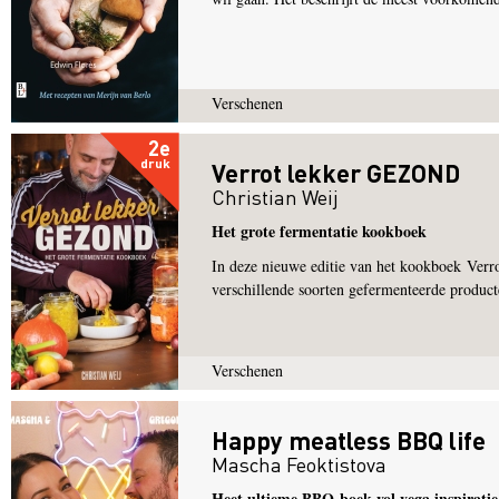
Verschenen
2e
druk
Verrot lekker GEZOND
Christian Weij
Het grote fermentatie kookboek
In deze nieuwe editie van het kookboek Verro
verschillende soorten gefermenteerde product
Verschenen
Happy meatless BBQ life
Mascha Feoktistova
Heet ultieme BBQ-boek vol vega inspiratie