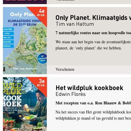
4e
druk
Only Planet. Klimaatgids
Tim van Hattum
7 natuurlijke routes naar een hoopvolle t
We staan aan het begin van de avontuurlijkst
planeet, de ‘only planet’ die we hebben.
Verschenen
3e
druk
Het wildpluk kookboek
Edwin Florès
Met recepten van o.a. Ron Blaauw & Bob
Na het succes van Het grote wildplukboek ko
wildplukken je mand of tas gevuld is met bes