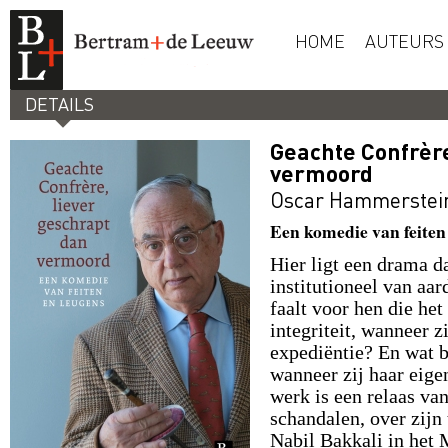
HOME
AUTEURS
DETAILS
Geachte Confrère
vermoord
Oscar Hammerstei
Een komedie van feiten
Hier ligt een drama da
institutioneel van aar
faalt voor hen die h
integriteit, wanneer z
expediëntie? En wat b
wanneer zij haar eige
werk is een relaas va
schandalen, over zijn
Nabil Bakkali in het