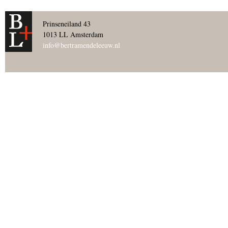
Prinseneiland 43
1013 LL Amsterdam
info@bertramendeleeuw.nl