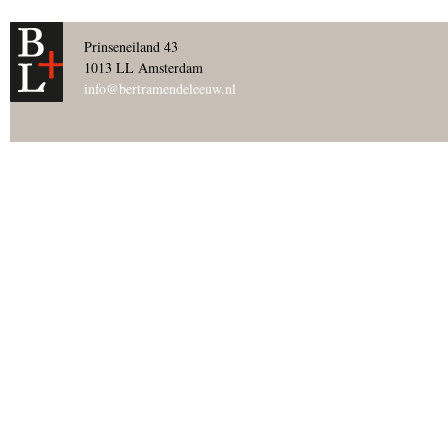
Prinseneiland 43
1013 LL Amsterdam
info@bertramendeleeuw.nl