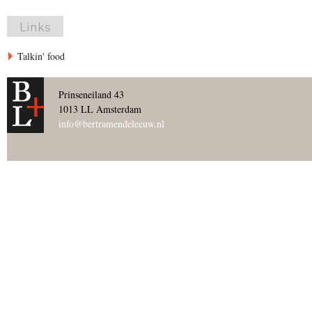
Links
Talkin' food
Prinseneiland 43
1013 LL Amsterdam
info@bertramendeleeuw.nl