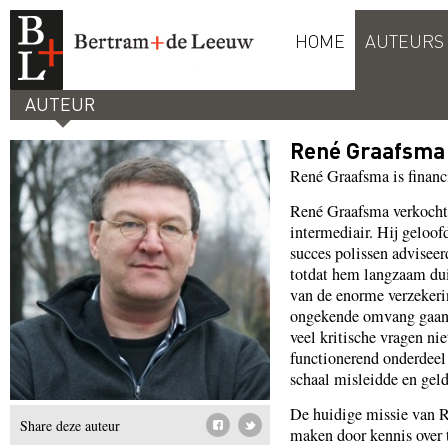
HOME
AUTEURS
AUTEUR
René Graafsma
René Graafsma is financi
René Graafsma verkocht 
intermediair. Hij geloofd
succes polissen adviseerd
totdat hem langzaam dui
van de enorme verzekeri
ongekende omvang gaand
veel kritische vragen ni
functionerend onderdeel
schaal misleidde en gel
De huidige missie van R
Share deze auteur
maken door kennis over 