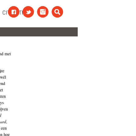
CITAATTEKST
and met
jze
 wél
end
et
sten
ys
ijven
d
ard
,
 een
en hoe