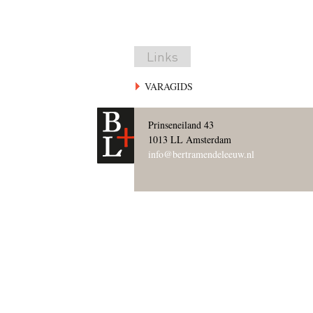
Links
VARAGIDS
Prinseneiland 43
1013 LL Amsterdam
info@bertramendeleeuw.nl