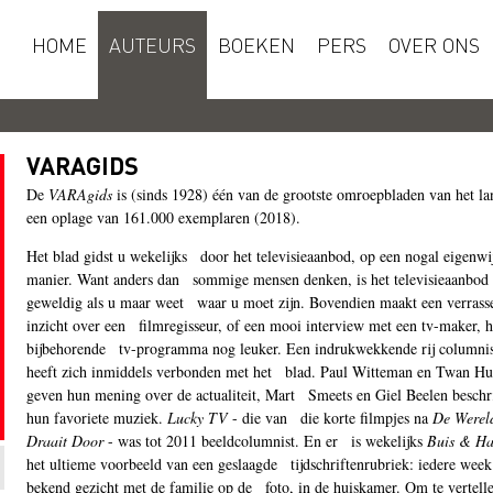
HOME
AUTEURS
BOEKEN
PERS
OVER ONS
VARAGIDS
De
VARAgids
is (sinds 1928) één van de grootste omroepbladen van het l
een oplage van 161.000 exemplaren (2018).
Het blad gidst u wekelijks door het televisieaanbod, op een nogal eigenwi
manier. Want anders dan sommige mensen denken, is het televisieaanbod
geweldig als u maar weet waar u moet zijn. Bovendien maakt een verrass
inzicht over een filmregisseur, of een mooi interview met een tv-maker, h
bijbehorende tv-programma nog leuker. Een indrukwekkende rij columni
heeft zich inmiddels verbonden met het blad. Paul Witteman en Twan Hu
geven hun mening over de actualiteit, Mart Smeets en Giel Beelen beschr
hun favoriete muziek.
Lucky TV
- die van die korte filmpjes na
De Werel
Draait Door
- was tot 2011 beeldcolumnist. En er is wekelijks
Buis & Ha
het ultieme voorbeeld van een geslaagde tijdschriftenrubriek: iedere week
bekend gezicht met de familie op de foto, in de huiskamer. Om te vertell