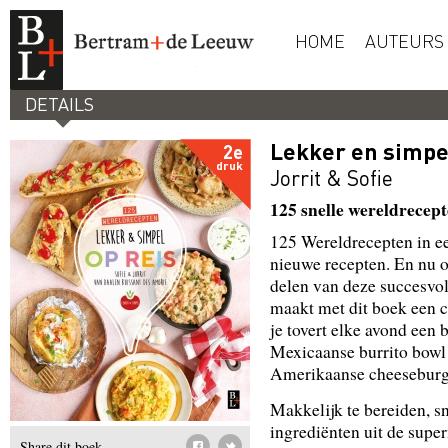
HOME
AUTEURS
DETAILS
Lekker en simpel
2e
druk
Jorrit & Sofie
125 snelle wereldrecep
125 Wereldrecepten
in e
nieuwe recepten. En nu o
delen van deze succesvol
maakt met dit boek een cu
je tovert elke avond een 
Mexicaanse burrito bowl 
Amerikaanse cheeseburger
Makkelijk te bereiden, sn
ingrediënten uit de supe
Share dit boek