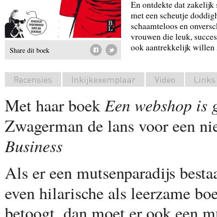
En ontdekte dat zakelijk 
met een scheutje doddi
schaamteloos en onversch
vrouwen die leuk, succes
ook aantrekkelijk willen 
Share dit boek
Recensies
Inkijkexemplaar
Video
Links
Een webshop is g
Met haar boek
Zwagerman de lans voor een ni
Business
Als er een mutsenparadijs best
even hilarische als leerzame b
betoogt, dan moet er ook een m