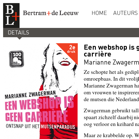
HOME
AUTEURS
DETAILS
Een webshop is 
2e
druk
carrière
Marianne Zwager
Ze schopte het als gedi
omroepbaas. In dit vrolij
Marianne Zwagerman haar
om vrouwen te inspireren
de mutsen die Nederland 
Zwagerman gebruikt tallo
spaart zichzelf daarbij n
oog verloor en keihard n
Maar ze krabbelde op. W