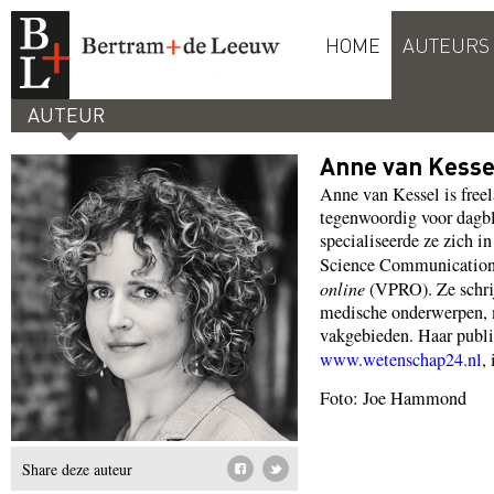
HOME
AUTEURS
AUTEUR
Anne van Kesse
Anne van Kessel is freel
tegenwoordig voor dagbl
specialiseerde ze zich i
Science Communication 
online
(VPRO). Ze schrijf
medische onderwerpen, m
vakgebieden. Haar publi
www.wetenschap24.nl
,
Foto: Joe Hammond
Share deze auteur