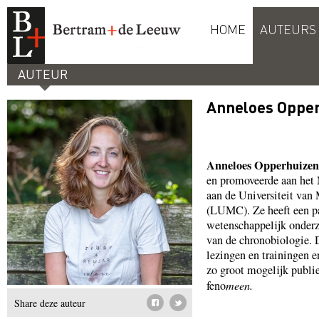
HOME
AUTEURS
AUTEUR
Anneloes Oppe
Anneloes Opperhuizen
en promoveerde aan het 
aan de Universiteit van
(LUMC). Ze heeft een pa
wetenschappelijk onderzo
van de chronobiologie. 
lezingen en trainingen e
zo groot mogelijk publi
feno
meen.
Share deze auteur