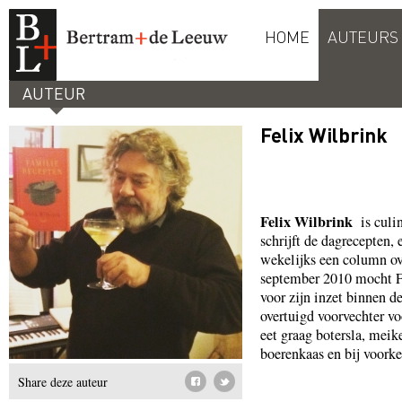
HOME
AUTEURS
AUTEUR
Felix Wilbrink
Felix Wilbrink
is culi
schrijft de dagrecepten,
wekelijks een column ov
september 2010 mocht F
voor zijn inzet binnen 
overtuigd voorvechter vo
eet graag botersla, mei
boerenkaas en bij voorke
Share deze auteur