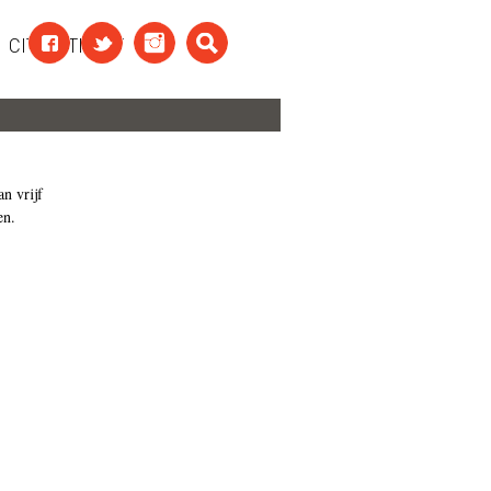
CITAATTEKST
n vrijf
en.