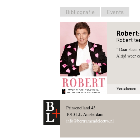
Bibliografie
Events
Robert:
Robert te
‘ Daar staan 
Altijd weer 
Verschenen
Prinseneiland 43
1013 LL Amsterdam
info@bertramendeleeuw.nl