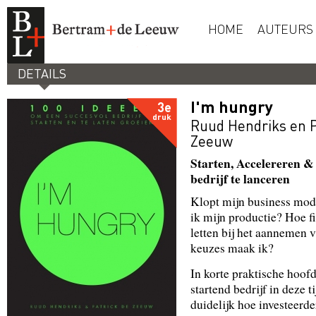
HOME
AUTEURS
DETAILS
I'm hungry
3e
druk
Ruud Hendriks
en
Zeeuw
Starten, Accelereren & 
bedrijf te lanceren
Klopt mijn business mode
ik mijn productie? Hoe f
letten bij het aannemen
keuzes maak ik?
In korte praktische hoof
startend bedrijf in deze 
duidelijk hoe investeerde