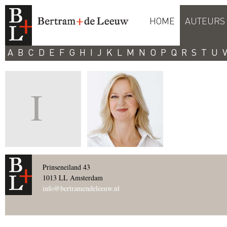
HOME
AUTEURS
A
B
C
D
E
F
G
H
I
J
K
L
M
N
O
P
Q
R
S
T
U
I
Prinseneiland 43
1013 LL Amsterdam
info@bertramendeleeuw.nl