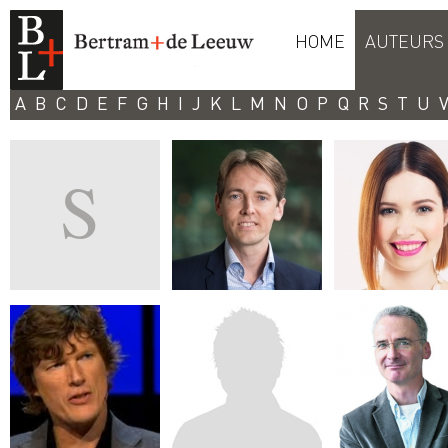
HOME
AUTEURS
A
B
C
D
E
F
G
H
I
J
K
L
M
N
O
P
Q
R
S
T
U
S